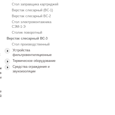
Стол заправщика картриджей
Верстак слесарный (ВС-1)
Верстак слесарный ВС-2
Стол электромонтажника
СЭМ-1-Э
Столик поворотный
Верстак слесарный ВС-3
Стол производственный
Устройства
х
фильтровентиляционные
Термическое оборудование
Средства ограждения и
и
звукоизоляции
в
и
е
й