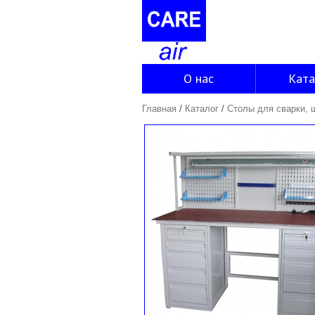
О нас
Ката
Главная
/
Каталог
/
Столы для сварки, 