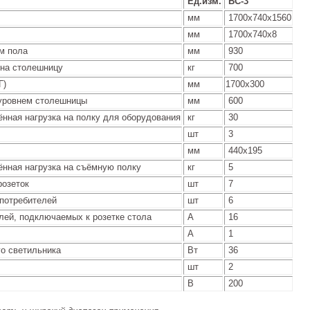
Ед.изм.
ВС-3
мм
1700х740х1560
мм
1700х740х8
м пола
мм
930
 на столешницу
кг
700
Г)
мм
1700х300
уровнем столешницы
мм
600
ная нагрузка на полку для оборудования
кг
30
шт
3
мм
440х195
нная нагрузка на съёмную полку
кг
5
розеток
шт
7
потребителей
шт
6
лей, подключаемых к розетке стола
А
16
А
1
о светильника
Вт
36
шт
2
В
200